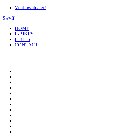
Vind uw dealer!
Swyff
HOME
E-BIKES
E-KITS
CONTACT